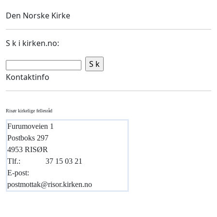
Den Norske Kirke
S k i kirken.no:
Kontaktinfo
Risør kirkelige fellesråd
Furumoveien 1
Postboks 297
4953 RISØR
Tlf.:
37 15 03 21
E-post:
postmottak@risor.kirken.no