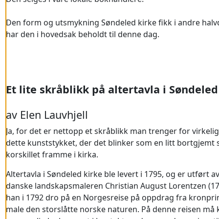
Den form og utsmykning Søndeled kirke fikk i andre halvd
har den i hovedsak beholdt til denne dag.
Et lite skråblikk på altertavla i Søndeled
av Elen Lauvhjell
Ja, for det er nettopp et skråblikk man trenger for virkel
dette kunststykket, der det blinker som en litt bortgjemt 
korskillet framme i kirka.
Altertavla i Søndeled kirke ble levert i 1795, og er utført 
danske landskapsmaleren Christian August Lorentzen (17
han i 1792 dro på en Norgesreise på oppdrag fra kronprin
male den storslåtte norske naturen. På denne reisen må