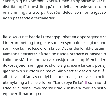
sannsynlig ha kommet i kontakt med en oppdragsgiver til
distrikt, og fått bestilling på en todelt altertavle som kun
omramminga til alterpartiet i Søndeled, som for lengst sto 
noen passende altermalerier.
Religiøs kunst hadde i utgangspunket en oppdragende rol
kirkerommet, og fungerte som en symbolrik religionsund
som ikke kunne lese eller skrive. Det er derfor ikke usann
allmenne betrakter på den tid hadde bredere kunnskap
i bildene står for, enn hva vi kanskje gjør i dag. Men bild
dekorasjoner som gjerne skulle signalisere kirkens posis
gjennom sin rikdom og makt. Sånn sett er det grunn til å
altertavla, utført av en dyktig kunstmaler, ikke var en helt
utsmykning å ha i eie for en ”Landsbye Kirke”
[I]
som Sønde
i dag er bildene i mye større grad kunstverk med en histo
egenverdi, naturlig nok