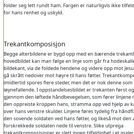
folder seg lett rundt ham. Fargen er naturligvis ikke tilfel
for hans renhet og uskyld.
Trekantkomposisjon
Begge alterbildene er bygd opp med en bærende trekant
hovedbildet kan man følge en linje som går fra hodeskall
bildekant, via de foldede hendene og videre opp mot Jesu
gå skrått nedover mot høyre til hans føtter. Trekantkomp
imidlertid spores flere steder, men det er nok denne som
iøynefallende. I oppstandelsesbildet er trekanten først o
gjennom den løftede håndbevegelsen, som fører linjene 
den oppreiste kroppen hans, stramma opp ved hjelp av 
over hans venstre skulder. Linjene føres tydelig fra hånd
den sovende soldaten ved hans føtter, og likeså mot den
forskrekkede soldaten nede til venstre. Slike utprega
trekantkomposisjoner er slett ingen tilfeldighet i et maleri