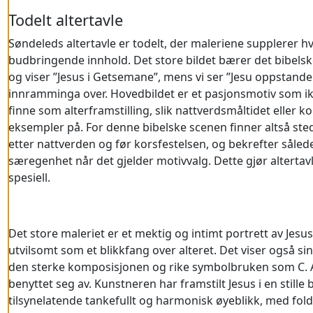
Todelt altertavle
Søndeleds altertavle er todelt, der maleriene supplerer 
budbringende innhold. Det store bildet bærer det bibel
og viser ”Jesus i Getsemane”, mens vi ser ”Jesu oppstande
innramminga over. Hovedbildet er et pasjonsmotiv som ikk
finne som alterframstilling, slik nattverdsmåltidet eller k
eksempler på. For denne bibelske scenen finner altså ste
etter nattverden og før korsfestelsen, og bekrefter sålede
særegenhet når det gjelder motivvalg. Dette gjør altertav
spesiell.
Det store maleriet er et mektig og intimt portrett av Jesu
utvilsomt som et blikkfang over alteret. Det viser også s
den sterke komposisjonen og rike symbolbruken som C. A
benyttet seg av. Kunstneren har framstilt Jesus i en stille
tilsynelatende tankefullt og harmonisk øyeblikk, med fo