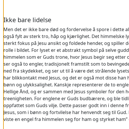
Ikke bare lidelse
Men det er ikke bare død og fordervelse å spore i dette al
også fylt av sterk tro, håp og kjærlighet. Det himmelske ly
sterkt fokus på Jesu ansikt og foldede hender, og spiller d
rolle i bildet. For lyset er et abstrakt symbol på selve g
himmelen som er Guds trone, hvor Jesus begir seg etter 
ser også to engler, tradisjonelt framstilt som to bevingede
ned fra skydekket, og ser ut til å være det strålende lyset
har blikkontakt med Jesus, og det er også mot disse han
bønn og ulykksalighet. Kanskje representerer de to eng
Hellige Ånd, og er sammen med Jesus symboler for den he
treenigheten. For englene er Guds budbærere, og ble tid
oppfattet som Guds vilje. Dette passer godt inn i denne fr
Jesus, som i bønn og fortvilelse har henvendt seg til Gud.
viste en engel fra himmelen seg for ham og styrket ham” (