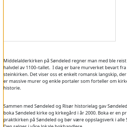
Middelalderkirken på Søndeled regner man med ble reist 
halvdel av 1100–tallet. I dag er bare murverket bevart fr
steinkirken. Det viser oss et enkelt romansk langskip, der
er massive murer og enkle portaler som forteller om kirke
historie.
Sammen med Søndeled og Risør historielag gav Søndele
boka Søndeled kirke og kirkegård i år 2000. Boka er en 
praktkirken på Søndeled og bør være oppslagsverk i alle
Den selges i våre lokale bokhandlere.