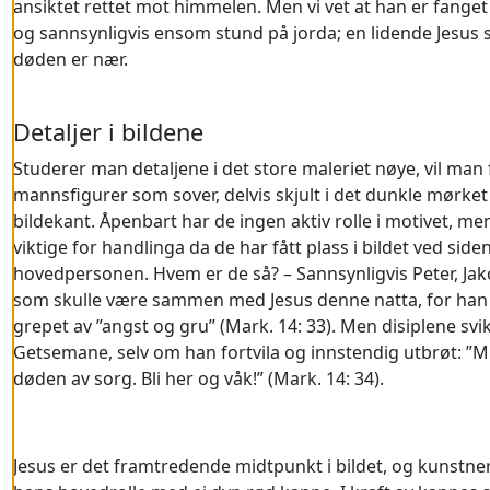
ansiktet rettet mot himmelen. Men vi vet at han er fanget 
og sannsynligvis ensom stund på jorda; en lidende Jesus 
døden er nær.
Detaljer i bildene
Studerer man detaljene i det store maleriet nøye, vil man
mannsfigurer som sover, delvis skjult i det dunkle mørket
bildekant. Åpenbart har de ingen aktiv rolle i motivet, men
viktige for handlinga da de har fått plass i bildet ved side
hovedpersonen. Hvem er de så? – Sannsynligvis Peter, Ja
som skulle være sammen med Jesus denne natta, for han
grepet av ”angst og gru” (Mark. 14: 33). Men disiplene svik
Getsemane, selv om han fortvila og innstendig utbrøt: ”Min 
døden av sorg. Bli her og våk!” (Mark. 14: 34).
Jesus er det framtredende midtpunkt i bildet, og kunstne