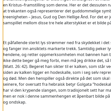
en Kristus–framstilling som denne. Her er det dessuten n
at trekanten også representerer det guddommelige symb
treenigheten – Jesus, Gud og Den Hellige Ånd. For det er 
samspillet mellom disse tre hele alterstykket er et bilde p
Et påfallende sterkt lys strømmer ned fra skydekket i det s
og fanger inn ansiktets markerte trekk. Samtidig peker ly
hendene, og retter oppmerksomheten mot bønnen han be
ikke dette beger gå meg forbi, men må jeg drikke det, så la 
(Matt. 26: 42). Begeret han sikter til er kalken, som står ve
siden av kalken ligger en hodeskalle, som i seg selv repre
og død. Men den henspiller også direkte på det som skal 
seinere, for oversatt fra hebraisk betyr Golgata ”hodeskal
har vi den krypende slangen, som tradisjonelt sett har m
men er nok i denne sammenhengen et åpenbart bilde på d
og ondskap.