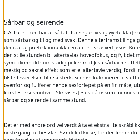
Sårbar og seirende
C.A. Lorentzen har altså tatt for seg et viktig øyeblikk i Jes
som sårbar og til og med svak. Denne alterframstillinga gir
dempa og poetisk innblikk i en annen side ved Jesus. Kuns
den stille stunden bli altertavlas hovedfokus, og fylt det m
symbolinnhold som stadig peker mot Jesu sårbarhet. Det
mektig og sakral effekt som er ei altertavle verdig, fordi 
tilstedeværelsen blir så sterk. Scenen kulminerer til slutt
ovenfor, og fullfører hendelsesforløpet på en fin måte, u
korsfestelsesmotivet. Slik vises Jesus både som mennes
sårbar og seirende i samme stund.
Det er med andre ord vel verdt å ta et ekstra lite skråblik
neste gang du besøker Søndeled kirke, for der finner du ei