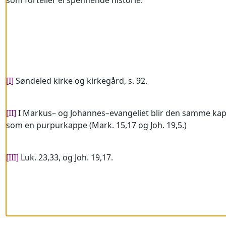
som forteller ei spennende historie.
[I]
Søndeled kirke og kirkegård, s. 92.
[II]
I Markus– og Johannes–evangeliet blir den samme ka
som en purpurkappe (Mark. 15,17 og Joh. 19,5.)
[III]
Luk. 23,33, og Joh. 19,17.