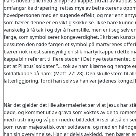
hans hovedrolle med ei dyp rød kappe. I kraft av kappas 
omfangsrike drapering, rettes mye av betrakterens op
hovedpersonen med en sugende effekt, og mer enn anty
som bærer denne er en viktig skikkelse. Ikke bare kunne
vanskelig å få tak i og dyr å framstille, men er i seg selv en
farge, som symboliserer kongeverdighet. I kristen kunsts 
dessuten den røde fargen et symbol på martyrenes offerb
bærer nok mest sannsynlig en slik martyrkappe i dette ma
kappa blir referert til flere steder i Det nye testamentet, 
det at Pilatus’ soldater ”… tok av ham klærne og hengte 
soldatkappe på ham” (Matt. 27: 28). Den skulle være til a
latterliggjøring, fordi han selv sa han var jødenes konge.
[
Når det gjelder det lille altermaleriet ser vi at Jesus har st
døde, og kommet ut av grava som voktes av de to romer
med rustning og våpen i nedre bildedel. Vi ser altså en se
som ruver majestetisk over soldatene, og med en håndge
han sin overvinnelse. Han er delvis avkledd, men bærer e