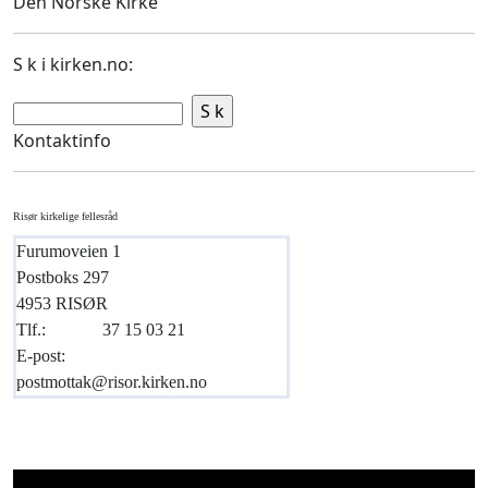
Den Norske Kirke
S k i kirken.no:
Kontaktinfo
Risør kirkelige fellesråd
Furumoveien 1
Postboks 297
4953 RISØR
Tlf.:
37 15 03 21
E-post:
postmottak@risor.kirken.no