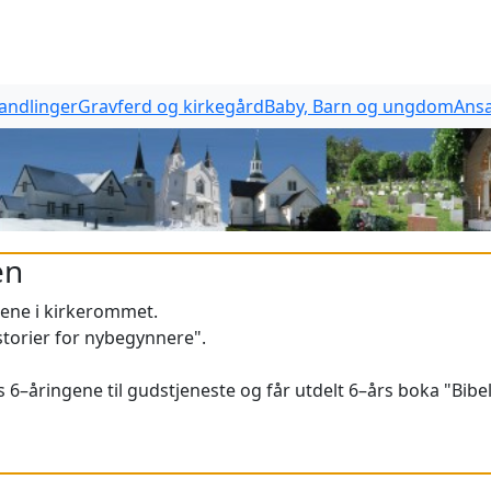
handlinger
Gravferd og kirkegård
Baby, Barn og ungdom
Ansa
en
tene i kirkerommet.
istorier for nybegynnere".
 6–åringene til gudstjeneste og får utdelt 6–års boka "Bibe