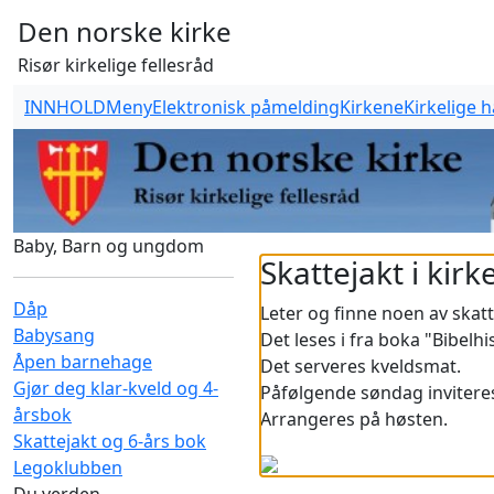
Den norske kirke
Risør kirkelige fellesråd
INNHOLD
Meny
Elektronisk påmelding
Kirkene
Kirkelige 
Baby, Barn og ungdom
Skattejakt i kirk
Dåp
Leter og finne noen av skat
Babysang
Det leses i fra boka "Bibelh
Åpen barnehage
Det serveres kveldsmat.
Gjør deg klar-kveld og 4-
Påfølgende søndag inviteres
årsbok
Arrangeres på høsten.
Skattejakt og 6-års bok
Legoklubben
Du verden