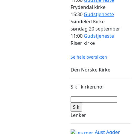
Frydendal kirke
15:30
Gudstjeneste
Søndeled Kirke
søndag
20 september
11:00
Gudstjeneste
Risør kirke
Se hele oversikten
Den Norske Kirke
S k i kirken.no:
Lenker
Aust Agder