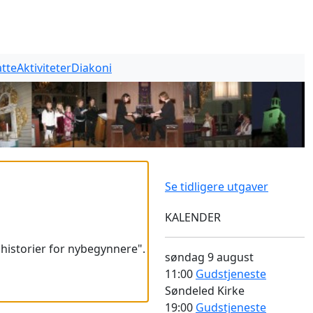
tte
Aktiviteter
Diakoni
Se tidligere utgaver
KALENDER
lhistorier for nybegynnere".
søndag
9 august
11:00
Gudstjeneste
Søndeled Kirke
19:00
Gudstjeneste