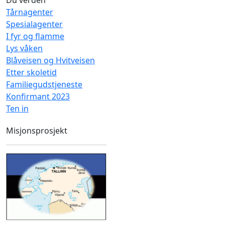
Tårnagenter
Spesialagenter
I fyr og flamme
Lys våken
Blåveisen og Hvitveisen
Etter skoletid
Familiegudstjeneste
Konfirmant 2023
Ten in
Misjonsprosjekt