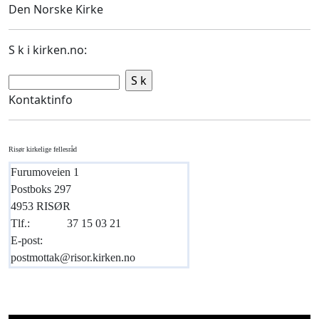
Den Norske Kirke
S k i kirken.no:
Kontaktinfo
Risør kirkelige fellesråd
Furumoveien 1
Postboks 297
4953 RISØR
Tlf.:
37 15 03 21
E-post:
postmottak@risor.kirken.no