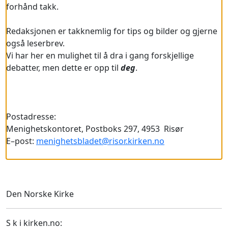
forhånd takk.
Redaksjonen er takknemlig for tips og bilder og gjerne
også leserbrev.
Vi har her en mulighet til å dra i gang forskjellige
debatter, men dette er opp til
deg
.
Postadresse:
Menighetskontoret, Postboks 297, 4953 Risør
E–post:
menighetsbladet@risor.kirken.no
Den Norske Kirke
S k i kirken.no: