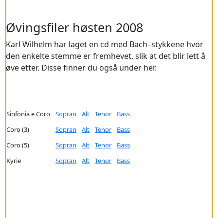
Øvingsfiler høsten 2008
Karl Wilhelm har laget en cd med Bach–stykkene hvor
den enkelte stemme er fremhevet, slik at det blir lett å
øve etter. Disse finner du også under her.
Sinfonia e Coro
Sopran
Alt
Tenor
Bass
Coro (3)
Sopran
Alt
Tenor
Bass
Coro (5)
Sopran
Alt
Tenor
Bass
Kyrie
Sopran
Alt
Tenor
Bass