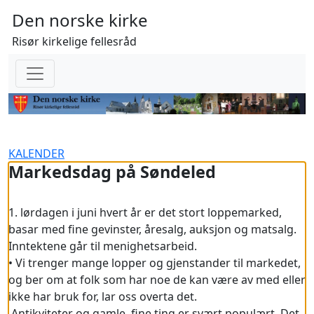
Den norske kirke
Risør kirkelige fellesråd
KALENDER
Markedsdag på Søndeled
1. lørdagen i juni hvert år er det stort loppemarked,
basar med fine gevinster, åresalg, auksjon og matsalg.
Inntektene går til menighetsarbeid.
• Vi trenger mange lopper og gjenstander til markedet,
og ber om at folk som har noe de kan være av med eller
ikke har bruk for, lar oss overta det.
Antikviteter og gamle, fine ting er svært populært. Det